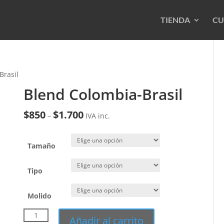
TIENDA
CU
Brasil
Blend Colombia-Brasil
$
850
$
1.700
–
IVA inc.
Tamaño
Tipo
Molido
Blend
Añadir al carrito